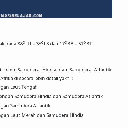
o
o
o
o
tak pada 38
LU – 35
LS dan 17
BB – 51
BT.
pit oleh Samudera Hindia dan Samudera Atlantik.
frika di secara lebih detail yakni :
ngan Laut Tengah
dengan Samudera Hindia dan Samudera Atlantik
ngan Samudera Atlantik
ngan Laut Merah dan Samudera Hindia