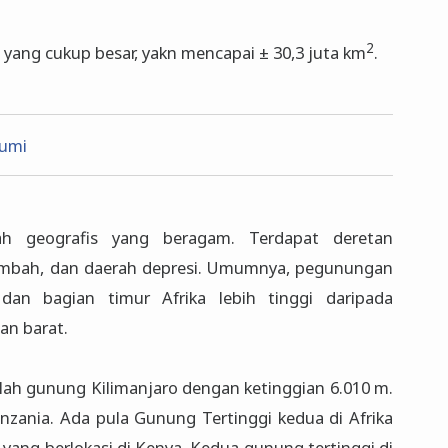
2
yang cukup besar, yakn mencapai ± 30,3 juta km
.
Bumi
yah geografis yang beragam. Terdapat deretan
lembah, dan daerah depresi. Umumnya, pegunungan
dan bagian timur Afrika lebih tinggi daripada
an barat.
alah gunung Kilimanjaro dengan ketinggian 6.010 m.
anzania. Ada pula Gunung Tertinggi kedua di Afrika
yang berlokasi di Kenya. Kedua gunung tertinggi di