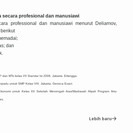
 secara profesional dan manusiawi
cara professional dan manusiawi menurut Deliarnov,
berikut
 memadai;
as; dan
k.
dan MTs kelas VII Standar Isi 2006. Jakarta: Erlangga.
Terpadu untuk SMP Kelas VIII. Jakarta: Geneca Exact.
Ekonomi untuk Kelas XII Sekolah Menengah Atas/Madrasah Aliyah Program Ilmu
es.
Lebih baru