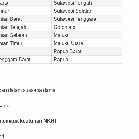
arta
Sulawesi Tengah
imur
Sulawesi Selatan
ntan Barat
Sulawesi Tenggara
ntan Tengah
Gorontalo
ntan Selatan
Maluku
ntan Timur
Maluku Utara
Papua Barat
enggara Barat
Papua
kan dalam suasana damai
rsama
 menjaga keutuhan NKRI
ri