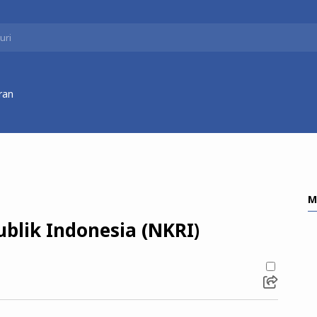
ran
M
blik Indonesia (NKRI)