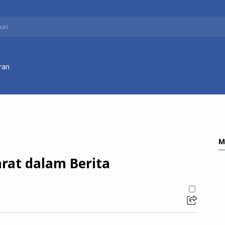
ran
M
arat dalam Berita